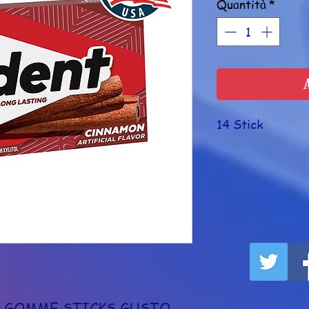
Quantità
*
14 Stick
 GOMME STICKS GUSTO