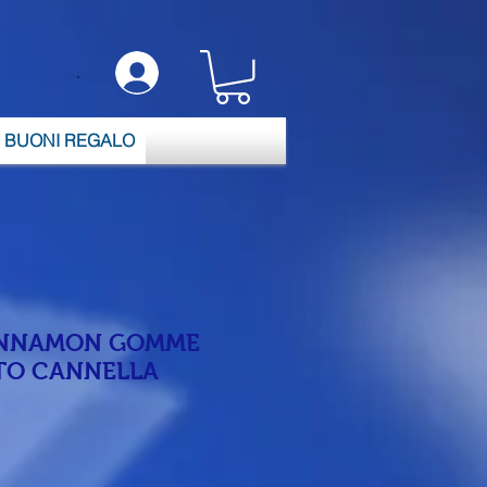
.
BUONI REGALO
INNAMON GOMME
TO CANNELLA