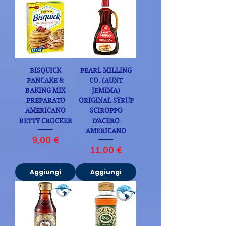
BISQUICK
PEARL MILLING
PANCAKE &
CO. (AUNT
BAKING MIX
JEMIMA)
PREPARATO
ORIGINAL SYRUP
AMERICANO
SCIROPPO
BETTY CROCKER
D'ACERO
AMERICANO
Prezzo
9,00 €
Prezzo
11,00 €
Aggiungi
Aggiungi