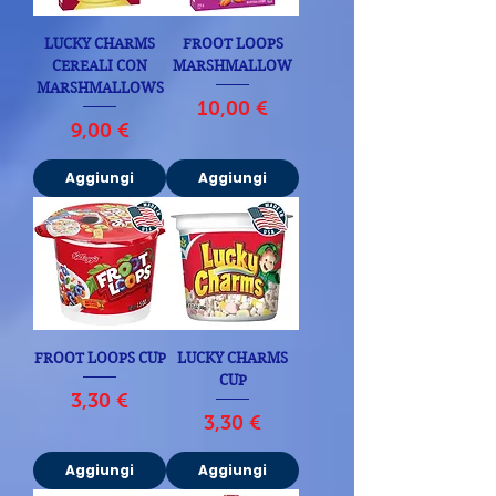
LUCKY CHARMS
FROOT LOOPS
CEREALI CON
MARSHMALLOW
MARSHMALLOWS
Prezzo
10,00 €
Prezzo
9,00 €
Aggiungi
Aggiungi
FROOT LOOPS CUP
LUCKY CHARMS
CUP
Prezzo
3,30 €
Prezzo
3,30 €
Aggiungi
Aggiungi