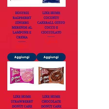
HOSTESS
LIKE HOME
RASPBERRY
COCONUT
ZINGERS
CAKEBALL GUSTO
MERENDE AL
COCCO E
LAMPONE E
CIOCCOLATO
CREMA
Prezzo
1,00 €
Prezzo
9,00 €
Aggiungi
Aggiungi
LIKE HOME
LIKE HOME
STRAWBERRY
CHOCOLATE
DONUT CAKE
DONUT CAKE