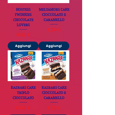
HOSTESS
MELTAMORS CAKE
TWINKIES
CIOCCOLATO E
CHOCOLATE
CARAMELLO
LOVERS
Prezzo
8,00 €
Prezzo
9,00 €
Aggiungi
Aggiungi
KAZBARS CAKE
KAZBARS CAKE
TRIPLO
CIOCCOLATO E
CIOCCOLATO
CARAMELLO
Prezzo
Prezzo
8,00 €
8,00 €