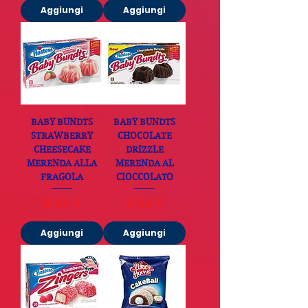
Aggiungi
Aggiungi
BABY BUNDTS
BABY BUNDTS
STRAWBERRY
CHOCOLATE
CHEESECAKE
DRIZZLE
MERENDA ALLA
MERENDA AL
FRAGOLA
CIOCCOLATO
Prezzo
Prezzo
8,00 €
8,00 €
Aggiungi
Aggiungi