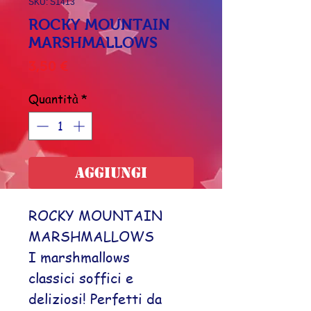
SKU: S1413
ROCKY MOUNTAIN
MARSHMALLOWS
Prezzo
3,50 €
Quantità
*
Aggiungi
ROCKY MOUNTAIN
MARSHMALLOWS
I marshmallows
classici soffici e
deliziosi! Perfetti da