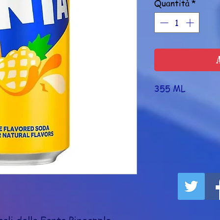
Quantità
*
355 ML