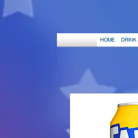
HOME
DRINK