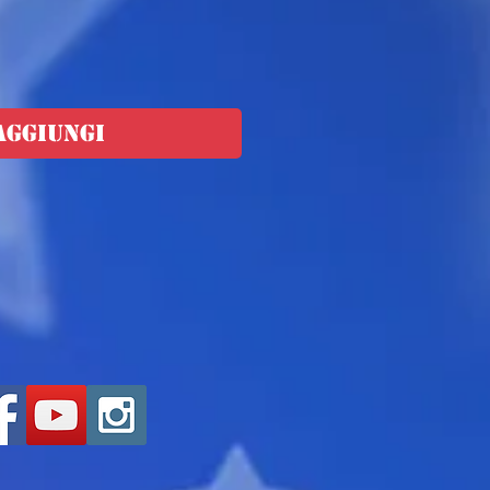
Aggiungi